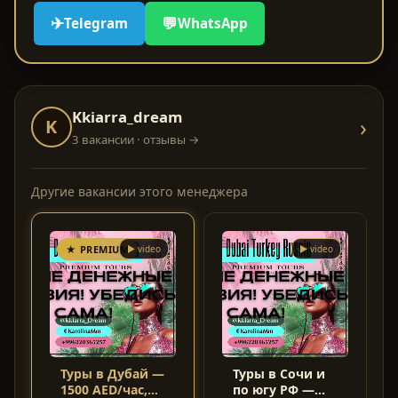
✈
💬
Telegram
WhatsApp
Kkiarra_dream
›
K
3 вакансии
· отзывы →
Другие вакансии этого менеджера
★ PREMIUM
▶ video
▶ video
Туры в Дубай —
Туры в Сочи и
1500 AED/час,
по югу РФ —