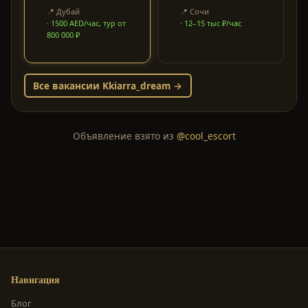
проживание на
12–15 тыс ₽/час
📍
Дубай
📍
Сочи
вилле
·
1500 AED/час, тур от
·
12–15 тыс ₽/час
800 000 ₽
Все вакансии
Kkiarra_dream
→
Объявление взято из
@cool_escort
Навигация
Блог