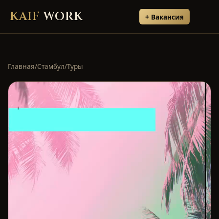
KAIF
WORK
+ Вакансия
Главная
/
Стамбул
/
Туры