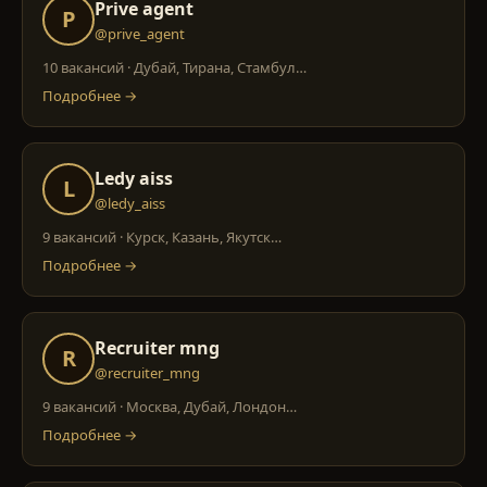
Prive agent
P
@prive_agent
10 вакансий
·
Дубай, Тирана, Стамбул
…
Подробнее →
Ledy aiss
L
@ledy_aiss
9 вакансий
·
Курск, Казань, Якутск
…
Подробнее →
Recruiter mng
R
@recruiter_mng
9 вакансий
·
Москва, Дубай, Лондон
…
Подробнее →