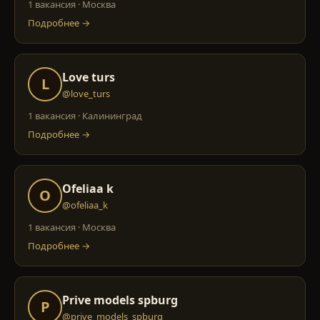
1 вакансия
·
Москва
Подробнее →
Love turs
L
@love_turs
1 вакансия
·
Калининград
Подробнее →
Ofeliaa k
O
@ofeliaa_k
1 вакансия
·
Москва
Подробнее →
Prive models spburg
P
@prive_models_spburg