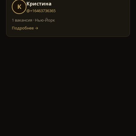
Кристина
К
@+16463736365
1 вакансия
·
Нью-Йорк
Подробнее →