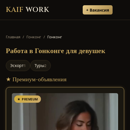
KAIF
WORK
+ Вакансия
Главная
/
Гонконг
/
Гонконг
Работа
в Гонконге
для девушек
Эскорт
Туры
1
2
★ Премиум-объявления
★ PREMIUM