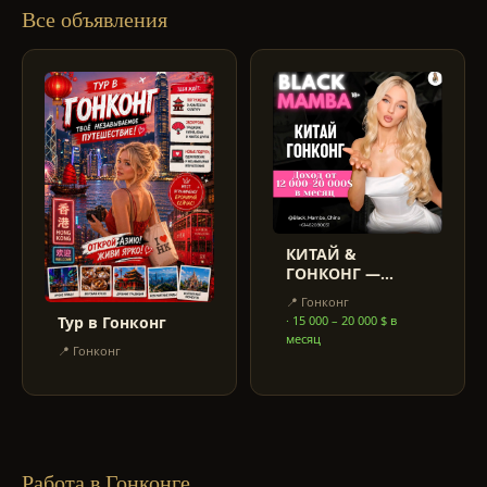
Все объявления
КИТАЙ &
ГОНКОНГ —
ПРЯМОЙ
📍
Гонконг
РАБОТОДАТЕЛЬ,
·
15 000 – 20 000 $ в
Тур в Гонконг
РАБОТА БЕЗ
месяц
ПОСРЕДНИКОВ!
📍
Гонконг
Работа в Гонконге