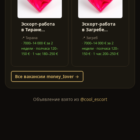
Эскорт-работа
Эскорт-работа
в Тиране
в Загребе
(Албания) — от
(Хорватия) —
📍
Тирана
📍
Загреб
MoneyLover
от MoneyLover
·
7000–14 000 € за 2
·
7000–14 000 € за 2
недели · полчаса 120–
недели · полчаса 120–
150 € · 1 час 180–250 €
150 € · 1 час 200–250 €
Все вакансии
money_Iover
→
Объявление взято из
@cool_escort