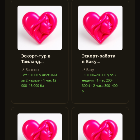
Эскорт-тур в
Эскорт-работа
Таиланд
в Баку
(Пхукет,
(Азербайджан)
📍
Бангкок
📍
Баку
Бангкок) — от
— от
·
от 10 000 $ чистыми
·
10 000–20 000 $ за 2
MoneyLover
MoneyLover
за 2 недели · 1 час 12
недели · 1 час 200–
000–15 000 бат
300 $ · 2 часа 300–400
$