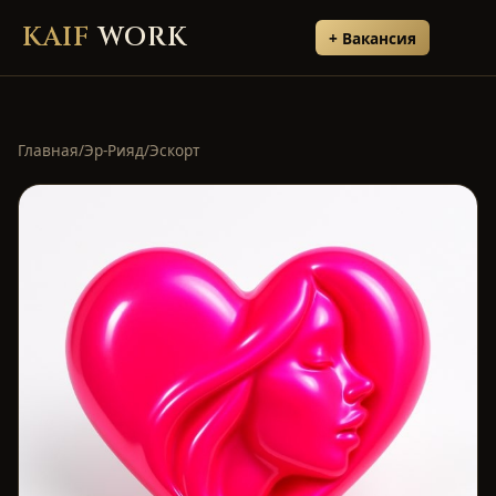
KAIF
WORK
+ Вакансия
Главная
/
Эр-Рияд
/
Эскорт