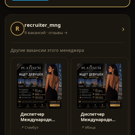
recruiter_mng
›
R
9 вакансий
· отзывы →
Другие вакансии этого менеджера
Диспетчер
Диспетчер
Международный
Международный
- Работа 70/30
- Работа 70/30
📍
Стамбул
📍
Ибица
или 60/40
или 60/40