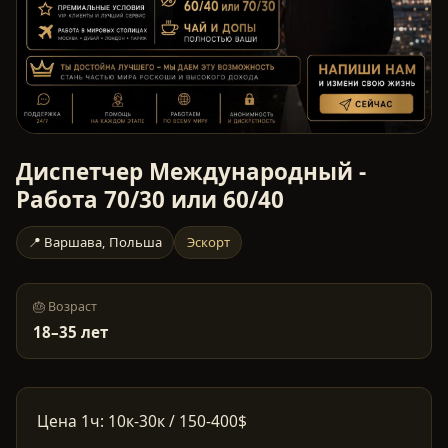
Диспетчер Международный -
Работа 70/30 или 60/40
📍
Варшава
,
Польша
Эскорт
🎂 Возраст
18
–
35
лет