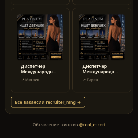
Диспетчер
Диспетчер
Международный
Международный
- Работа 70/30
- Работа 70/30
📍
Мюнхен
📍
Париж
или 60/40
или 60/40
Все вакансии
recruiter_mng
→
Объявление взято из
@cool_escort